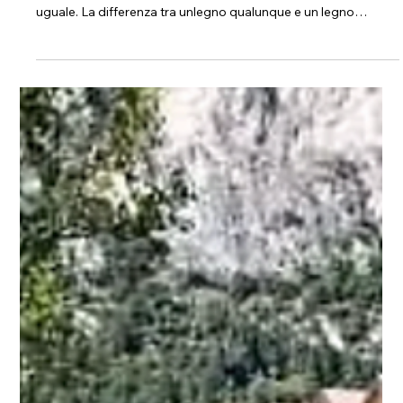
Nel mondo delle costruzioni e dell’arredamento, il legno è uno
dei materiali più nobili e versatili. Ma non tutto il legno è
uguale. La differenza tra unlegno qualunque e un legno
certificato si riflette non solo nell’estetica, ma anche nella
sicurezza, nella sostenibilità e nella durata nel tempo. Il legno
certificato Qualità e resistenza Il legno certificato garantisce
standard elevati: selezione accurata, processi di lavorazione
controllati e materiali che resistono meglio