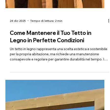
24 dic 2025
Tempo di lettura: 2 min
Come Mantenere il Tuo Tetto in
Legno in Perfette Condizioni
Un tetto in legno rappresenta una scelta estetica e sostenibile
per la propria abitazione, ma richiede una manutenzione
consapevole e regolare per garantire durabilità nel tempo. In
qualità di esperti nel settore del legno di qualità, vogliamo
condividere con voi i principali accorgimenti per preservare
l'integrità strutturale e l'aspetto del vostro tetto in legno.
Mantenere il tuo tetto in legno in perfette condizioni
Ispezionare Regolarmente La prevenzione è la base della c