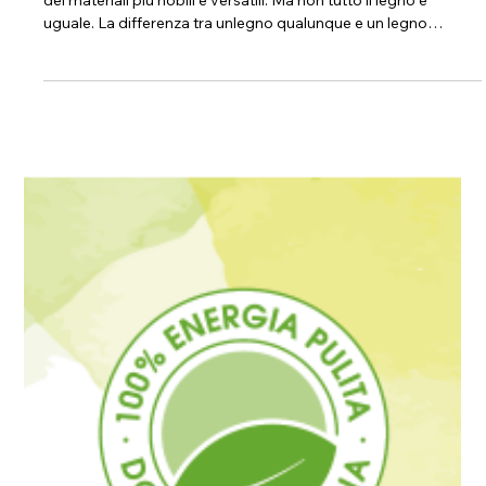
Legno certificato: perché la qualità fa
la differenza?
Nel mondo delle costruzioni e dell’arredamento, il legno è uno
dei materiali più nobili e versatili. Ma non tutto il legno è
uguale. La differenza tra unlegno qualunque e un legno
certificato si riflette non solo nell’estetica, ma anche nella
sicurezza, nella sostenibilità e nella durata nel tempo. Il legno
certificato Qualità e resistenza Il legno certificato garantisce
standard elevati: selezione accurata, processi di lavorazione
controllati e materiali che resistono meglio