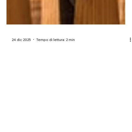
24 dic 2025
Tempo di lettura: 2 min
Come Mantenere il Tuo Tetto in
Legno in Perfette Condizioni
Un tetto in legno rappresenta una scelta estetica e sostenibile
per la propria abitazione, ma richiede una manutenzione
consapevole e regolare per garantire durabilità nel tempo. In
qualità di esperti nel settore del legno di qualità, vogliamo
condividere con voi i principali accorgimenti per preservare
l'integrità strutturale e l'aspetto del vostro tetto in legno.
Mantenere il tuo tetto in legno in perfette condizioni
Ispezionare Regolarmente La prevenzione è la base della c