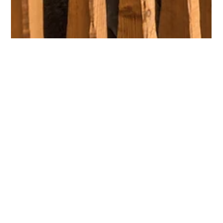
24 dic 2025
Tempo di lettura: 2 min
Come Mantenere il Tuo Tetto in
Legno in Perfette Condizioni
Un tetto in legno rappresenta una scelta estetica e sostenibile
per la propria abitazione, ma richiede una manutenzione
consapevole e regolare per garantire durabilità nel tempo. In
qualità di esperti nel settore del legno di qualità, vogliamo
condividere con voi i principali accorgimenti per preservare