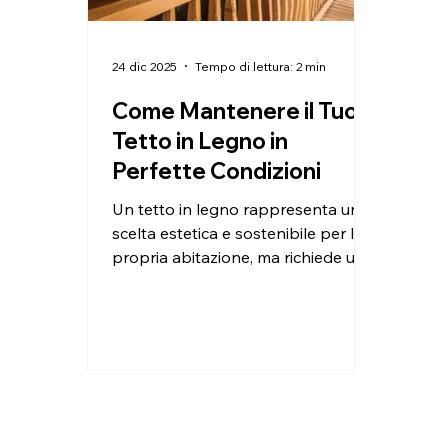
24 dic 2025
Tempo di lettura: 2 min
Come Mantenere il Tuo
Tetto in Legno in
Perfette Condizioni
Un tetto in legno rappresenta una
scelta estetica e sostenibile per la
propria abitazione, ma richiede una
manutenzione consapevole e
regolare per garantire durabilità nel
tempo. In qualità di esperti nel
settore del legno di qualità,
vogliamo condividere con voi i
principali accorgimenti per
preservare l'integrità strutturale e